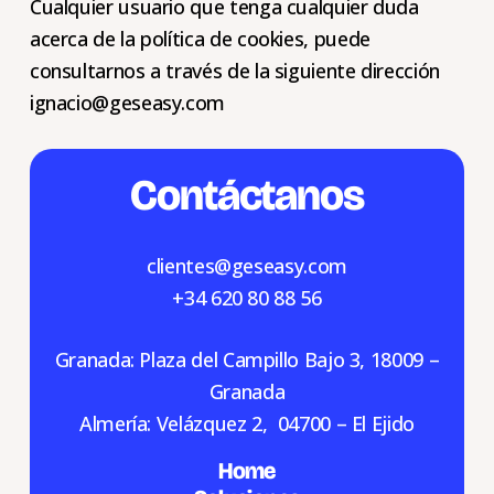
Cualquier usuario que tenga cualquier duda
acerca de la política de cookies, puede
consultarnos a través de la siguiente dirección
ignacio@geseasy.com
Contáctanos
clientes@
geseasy
.com
+34 620 80 88 56
Granada: Plaza del Campillo Bajo 3, 18009 –
Granada
Almería: Velázquez 2, 04700 – El Ejido
Home