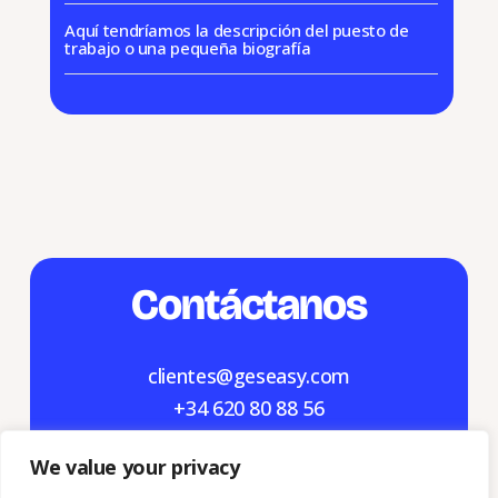
Aquí tendríamos la descripción del puesto de
trabajo o una pequeña biografía
Contáctanos
clientes@
geseasy
.com
+34 620 80 88 56
We value your privacy
Granada: Plaza del Campillo Bajo 3, 18009 –