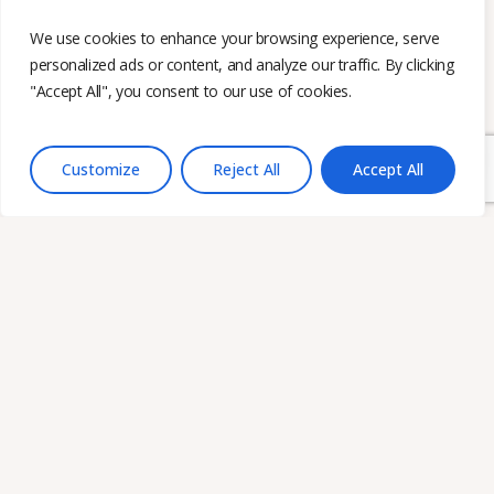
Granada
Almería: Velázquez 2, 04700 – El Ejido
We use cookies to enhance your browsing experience, serve
personalized ads or content, and analyze our traffic. By clicking
Home
"Accept All", you consent to our use of cookies.
Soluciones
Servicios
Pymes
Customize
Reject All
Accept All
Contacto
Geseasy
2026
·
Designed by Outsiders
Aviso Legal
·
Accesibilidad
·
Política de Privacidad
·
Cookies